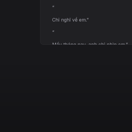
“
Chỉ nghĩ về em.”
“
Mấy tháng nay, anh chỉ nhìn em.”
“
Như nhìn trăng lạc giữa trời.”
“
Mỗi nụ cười của em.”
“
Tim anh lại rung lên.”
“