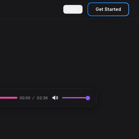
EN
Get Started
00:00
02:36