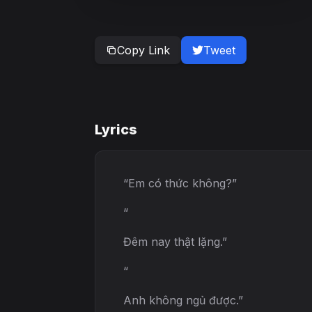
Copy Link
Tweet
Lyrics
“Em có thức không?”
“
Đêm nay thật lặng.”
“
Anh không ngủ được.”