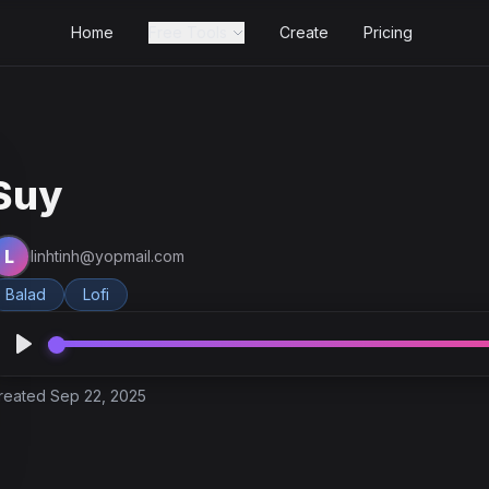
Home
Free Tools
Create
Pricing
Suy
L
linhtinh@yopmail.com
Balad
Lofi
reated Sep 22, 2025