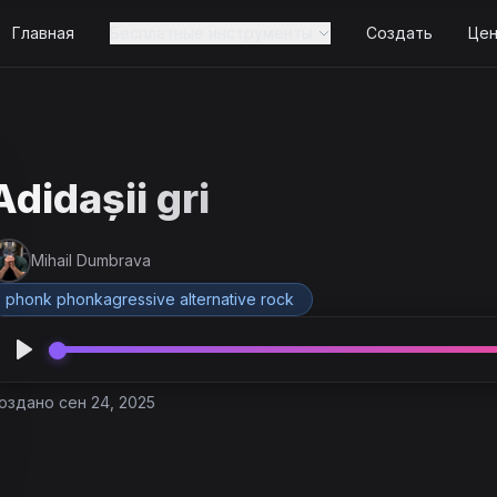
Главная
Бесплатные инструменты
Создать
Це
Adidașii gri
Mihail Dumbrava
phonk phonkagressive alternative rock
оздано сен 24, 2025