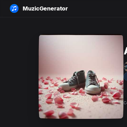
MuzicGenerator
С