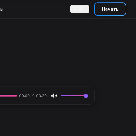
ны
RU
Начать
00:00
03:29