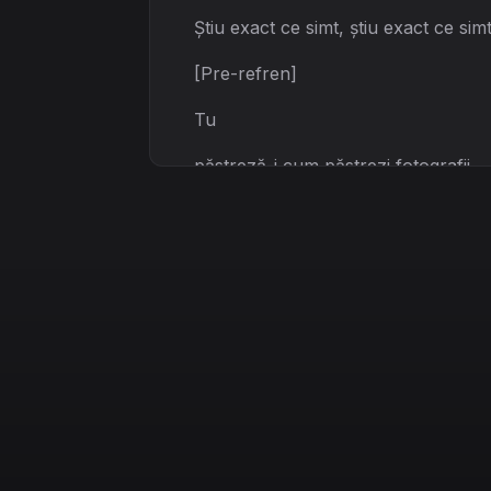
Știu exact ce simt, știu exact ce sim
[Pre-refren]
Tu
păstreză-i cum păstrezi fotografii
Cum păstrezi fotografii, cum păstrez
Lor nu le-a păsat de faimă sau hârtii
De jos, prin mulțimi
[Refren]
Pe
scene mari și-n baruri, prin praf și
Pe scări și pe petale au fost adidașii 