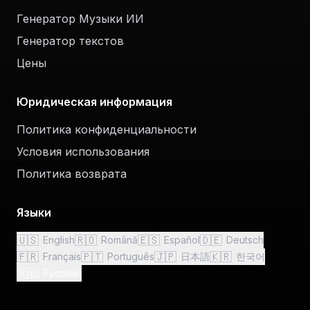
Генератор Музыки ИИ
Генератор текстов
Цены
Юридическая информация
Политика конфиденциальности
Условия использования
Политика возврата
Языки
🇺🇸
🇷🇴
🇪🇸
🇩🇪
English
Română
Español
Deutsch
🇫🇷
🇵🇹
🇯🇵
🇰🇷
Français
Português
日本語
한국어
🇷🇺
Русский