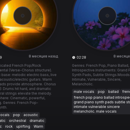
8 месяцев назад
8 месяце
9
02:28
ticated French Pop/Rock
Genres: French Pop, Piano Ballad,
ental (Verse-Chorus structure).
Introspective. ​Instruments: Grand 
 base: melodic electric bass, live
Synth Pads, Subtle Strings. ​Moods
acoustic/electric guitars. Warm
Intimate, Vulnerable, Sincere,
pads provide atmosphere. Chorus
Melancholic.
): Drums hit hard, and dramatic
male vocals
pop
ballad
fren
ral strings elevate the melody.
french pop piano ballad introspe
ere: Cinematic, powerful,
grand piano synth pads subtle st
ng. Genres: French Pop-
intimate vulnerable sincere
nth.
melancholic. male vocals
vocals
pop
acoustic
tic
orchestral
dramatic
ic
rock
uplifting
Warm