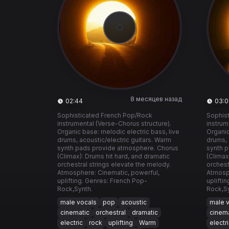
8 месяцев назад
02:44
03:0
Sophisticated French Pop/Rock
Sophis
instrumental (Verse-Chorus structure).
instrum
Organic base: melodic electric bass, live
Organic
drums, acoustic/electric guitars. Warm
drums, 
synth pads provide atmosphere. Chorus
synth 
(Climax): Drums hit hard, and dramatic
(Climax
orchestral strings elevate the melody.
orchest
Atmosphere: Cinematic, powerful,
Atmosph
uplifting. Genres: French Pop-
uplifti
Rock,Synth.
Rock,Sy
male vocals
pop
acoustic
male 
cinematic
orchestral
dramatic
cinema
electric
rock
uplifting
Warm
electr