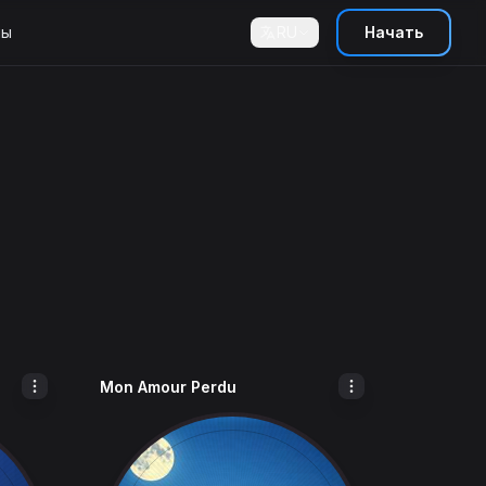
ны
RU
Начать
Mon Amour Perdu