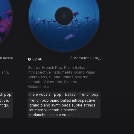
в назад
8 месяцев назад
02:46
Genres: French Pop, Piano Ballad,
Piano,
Introspective. ​Instruments: Grand Piano,
:
Synth Pads, Subtle Strings. ​Moods:
Intimate, Vulnerable, Sincere,
Melancholic.
ch pop
male vocals
pop
ballad
french pop
ctive.
french pop piano ballad introspective.
rings.
grand piano synth pads subtle strings.
intimate vulnerable sincere
melancholic. male vocals