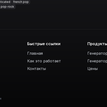
ticated
french pop
h pop-rock
Быстрые ссылки
Продукт
Главная
Генерато
Как это работает
Генерато
Контакты
Цены
я