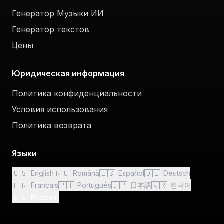
Генератор Музыки ИИ
Генератор текстов
Цены
Юридическая информация
Политика конфиденциальности
Условия использования
Политика возврата
Языки
🇺🇸
🇷🇴
🇪🇸
🇩🇪
English
Română
Español
Deutsch
🇫🇷
🇵🇹
🇯🇵
🇰🇷
Français
Português
日本語
한국어
🇷🇺
Русский