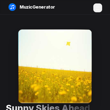
MuzicGenerator
Sunny Skies Ahead