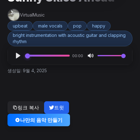
VirtualMusic
upbeat
male vocals
pop
happy
bright instrumentation with acoustic guitar and clapping
rhythm
00:00
생성일: 9월 4, 2025
링크 복사
트윗
나만의 음악 만들기