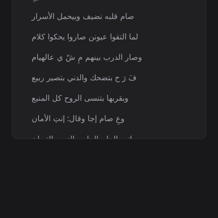
صام قلبه نضيف وبيحمل الأسرار
لما التقوا عيونن صاروا يحكوا كلام
وصار الدرب بينهم مِ شّ ي عالهيام
فَ رَ ح بتضحك والدني بتصير ربيع
وبقربها بتنسى الروح كل المنيع
وعِ صام إجا وقال: إنتِ الأمان
وإنتِ الحلم الحلو بهالزمن التعبان
[Chorus]
فَ
رَ ح وإِ صام، يا نغمة قلبين