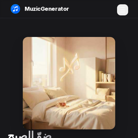
MuzicGenerator
ضوّ الصبح