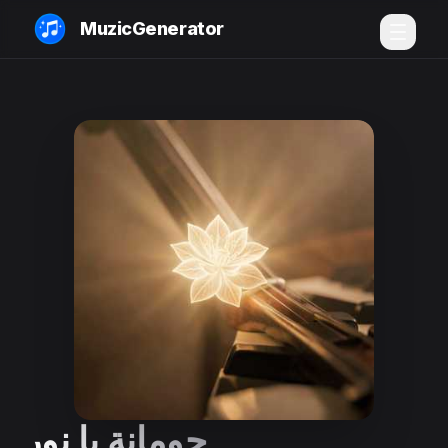
MuzicGenerator
جومانة يا نور