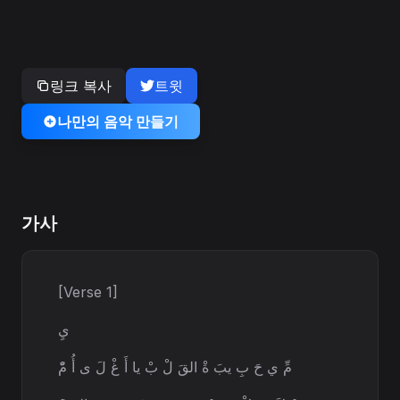
링크 복사
트윗
나만의 음악 만들기
가사
[Verse 1]
يِ
مِّ ي حَ بِ يبَ ةْ القَ لْ بْ يا أَ غْ لَ ى أُ مّْ