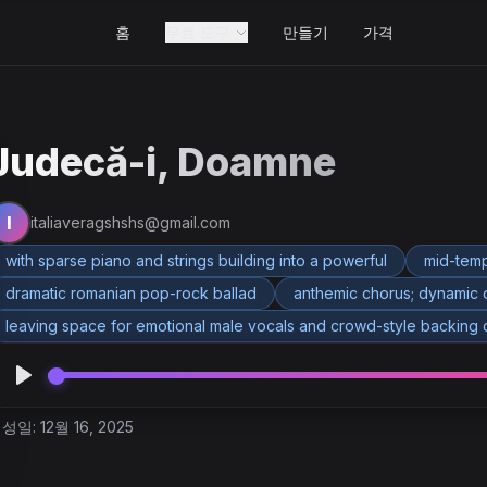
홈
무료 도구
만들기
가격
Judecă-i, Doamne
I
italiaveragshshs@gmail.com
with sparse piano and strings building into a powerful
mid-temp
dramatic romanian pop-rock ballad
anthemic chorus; dynamic dr
leaving space for emotional male vocals and crowd-style backing cha
성일: 12월 16, 2025