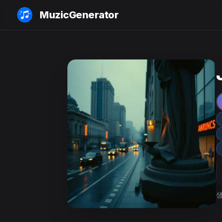
MuzicGenerator
생