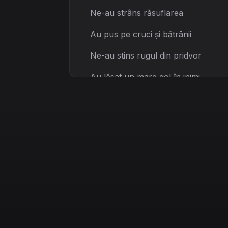
Ne-au strâns răsuflarea
Au pus pe cruci și bătrânii
Ne-au stins rugul din pridvor
Au lăsat un mare gol în inimi
Și-n case doar ecoul lor
[Chorus]
Judecă-i
Doamne
Judecă-i acum
Căci pământul arde
Și ne facem scrum