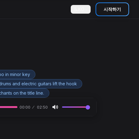
KO
시작하기
o in minor key
ums and electric guitars lift the hook
nts on the title line.
00:00
02:50