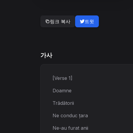
링크 복사
트윗
가사
[Verse 1]
Doamne
Trădătorii
Ne conduc țara
Ne-au furat anii