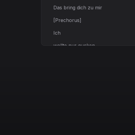
Das bring dich zu mir
[Prechorus]
Ich
wollte nur gucken
Was wohl passiert
Vielleicht gefällt es dir
Vielleicht auch nicht
[Chorus]
Sonnenaufgangs-Märchen
So bunt und so klar
Sonnenaufgangs-Märchen