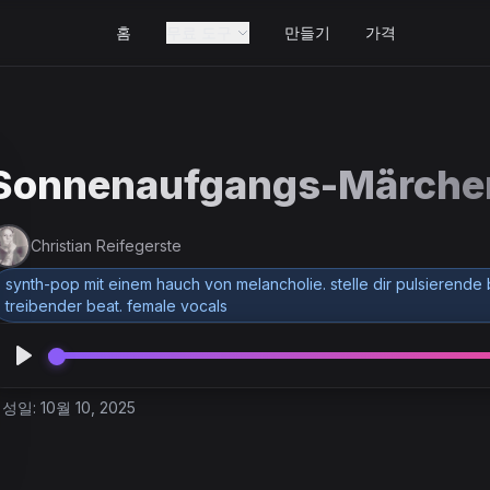
홈
무료 도구
만들기
가격
Sonnenaufgangs-Märche
Christian Reifegerste
synth-pop mit einem hauch von melancholie. stelle dir pulsierende b
treibender beat. female vocals
성일: 10월 10, 2025