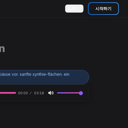
KO
시작하기
n
ässe vor. sanfte synthie-flächen. ein
00:00
03:18