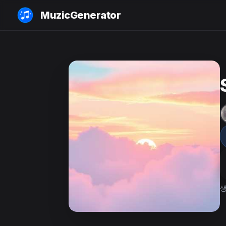
MuzicGenerator
생