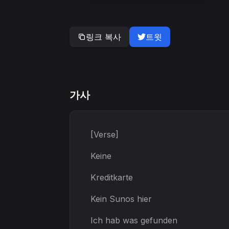
링크 복사
트윗
가사
[Verse]
Keine
Kreditkarte
Kein Sunos hier
Ich hab was gefunden