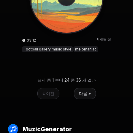
8개월 전
03:12
Football gallery music style
melomaniac
표시 중
1
부터
24
중
36
개 결과
« 이전
다음 »
MuzicGenerator