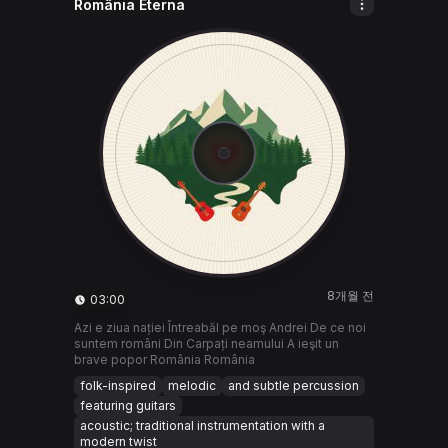
România Eterna
8개월 전
03:00
Azi e ziua nației Întreabăl pe moş Andrei De ce noi
suntem români Din Carpați neamului A ieşit un
brave popor România România
folk-inspired
melodic
and subtle percussion
featuring guitars
acoustic; traditional instrumentation with a
modern twist