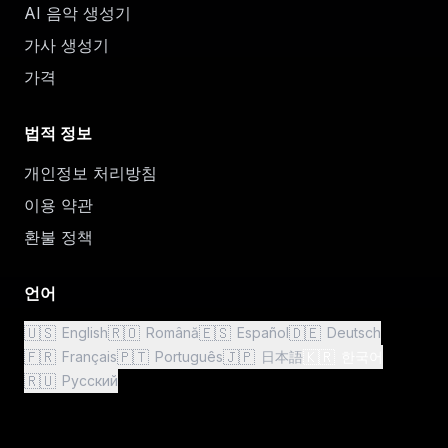
AI 음악 생성기
가사 생성기
가격
법적 정보
개인정보 처리방침
이용 약관
환불 정책
언어
🇺🇸
🇷🇴
🇪🇸
🇩🇪
English
Română
Español
Deutsch
🇫🇷
🇵🇹
🇯🇵
🇰🇷
Français
Português
日本語
한국어
🇷🇺
Русский