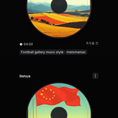
8개월 전
04:00
Football gallery music style
melomaniac
Imnus