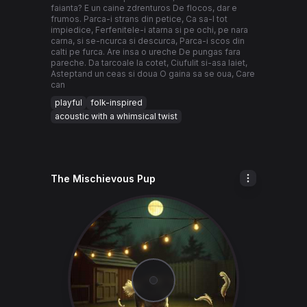
faianta? E un caine zdrenturos De flocos, dar e
frumos. Parca-i strans din petice, Ca sa-l tot
impiedice, Ferfenitele-i atarna si pe ochi, pe nara
carna, si se-ncurca si descurca, Parca-i scos din
calti pe furca. Are insa o ureche De pungas fara
pareche. Da tarcoale la cotet, Ciufulit si-asa laiet,
Asteptand un ceas si doua O gaina sa se oua, Care
can
playful
folk-inspired
acoustic with a whimsical twist
The Mischievous Pup