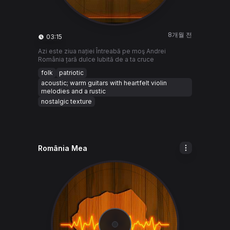
8개월 전
03:15
Azi este ziua nației Întreabă pe moş Andrei
România țară dulce Iubită de a ta cruce
folk
patriotic
acoustic; warm guitars with heartfelt violin
melodies and a rustic
nostalgic texture
România Mea