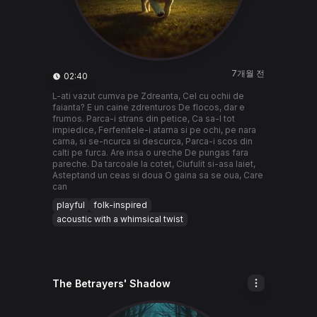
7개월 전
02:40
L-ati vazut cumva pe Zdreanta, Cel cu ochii de
faianta? E un caine zdrenturos De flocos, dar e
frumos. Parca-i strans din petice, Ca sa-l tot
impiedice, Ferfenitele-i atarna si pe ochi, pe nara
carna, si se-ncurca si descurca, Parca-i scos din
calti pe furca. Are insa o ureche De pungas fara
pareche. Da tarcoale la cotet, Ciufulit si-asa laiet,
Asteptand un ceas si doua O gaina sa se oua, Care
can
playful
folk-inspired
acoustic with a whimsical twist
The Betrayers' Shadow