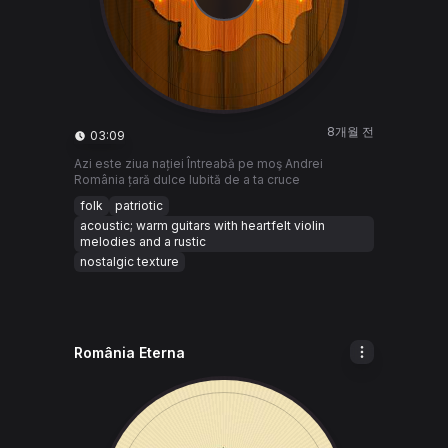
8개월 전
03:09
Azi este ziua nației Întreabă pe moş Andrei
România țară dulce Iubită de a ta cruce
folk
patriotic
acoustic; warm guitars with heartfelt violin
melodies and a rustic
nostalgic texture
România Eterna