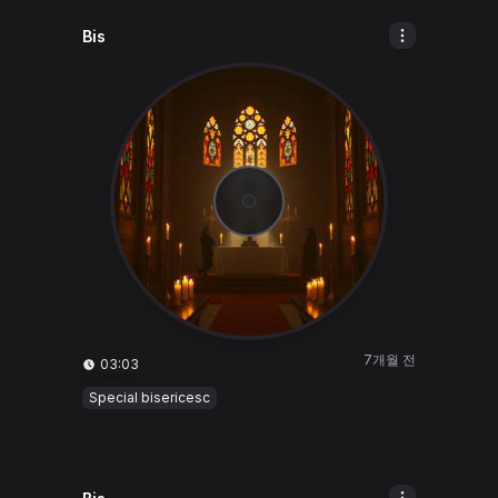
Bis
7개월 전
03:03
Special bisericesc