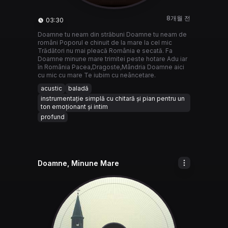
8개월 전
03:30
Doamne tu neam din străbuni Doamne tu neam de
români Poporul e chinuit de la mare la cel mic
Trădători nu mai pleacă România e secată. Fa
Doamne minune mare trimitei peste hotare Adu iar
în România Pacea,Dragoste,Mândria Doamne aici
cu mic cu mare Te iubim cu neâncetare.
acustic
baladă
instrumentație simplă cu chitară și pian pentru un
ton emoționant și intim
profund
Doamne, Minune Mare