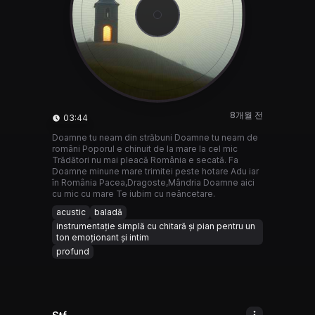
8개월 전
03:44
Doamne tu neam din străbuni Doamne tu neam de
români Poporul e chinuit de la mare la cel mic
Trădători nu mai pleacă România e secată. Fa
Doamne minune mare trimitei peste hotare Adu iar
în România Pacea,Dragoste,Mândria Doamne aici
cu mic cu mare Te iubim cu neâncetare.
acustic
baladă
instrumentație simplă cu chitară și pian pentru un
ton emoționant și intim
profund