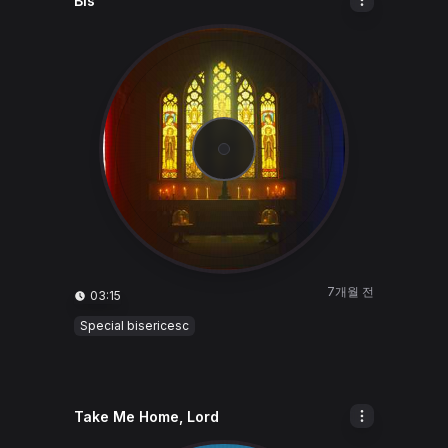
Bis
7개월 전
03:15
Special bisericesc
Take Me Home, Lord