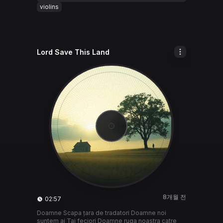
violins
Lord Save This Land
8개월 전
02:57
Doamne Scapa țara de tradatori Doamne noi
suntem ai Tai feciori Doamne ruga noastra catre