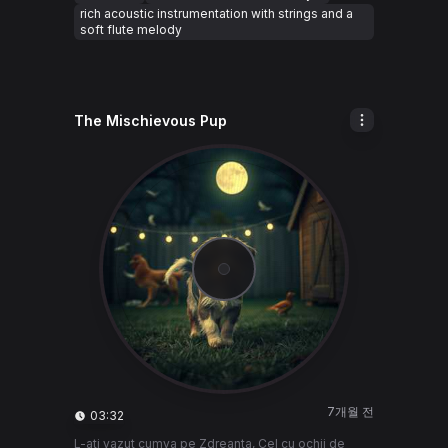
rich acoustic instrumentation with strings and a
soft flute melody
The Mischievous Pup
7개월 전
03:32
L-ati vazut cumva pe Zdreanta, Cel cu ochii de