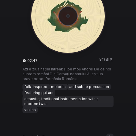
8개월 전
02:47
Azi e ziua nației Întreabăl pe moş Andrei De ce noi
suntem români Din Carpați neamului A ieşit un
brave popor România România
folk-inspired
melodic
and subtle percussion
featuring guitars
acoustic; traditional instrumentation with a
modern twist
violins