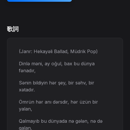
歌詞
(Janr: Hekayəli Ballad, Müdrik Pop)
Dinlə məni, ay oğul, bax bu dünya
fənadır,
Sənin bildiyin hər şey, bir səhv, bir
xətadır.
Ömrün hər anı dərsdir, hər üzün bir
yalan,
Qalmayıb bu dünyada nə gələn, nə də
qalan.