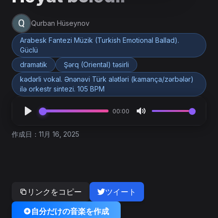
Qurban Hüseynov
Arabesk Fantezi Müzik (Turkish Emotional Ballad).
Güclü
dramatik
Şərq (Oriental) təsirli
kədərli vokal. Ənənəvi Türk alətləri (kamança/zərbələr)
ilə orkestr sintezi. 105 BPM
00:00
作成日：11月 16, 2025
リンクをコピー
ツイート
自分だけの音楽を作成