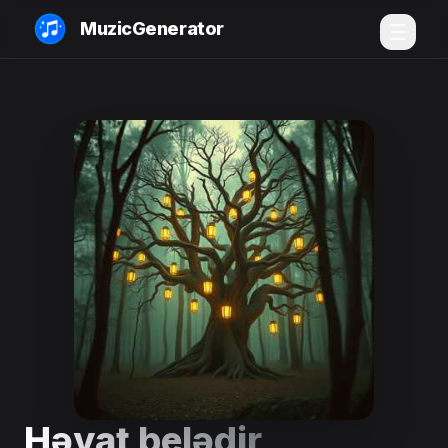
MuzicGenerator
Həyat belədir