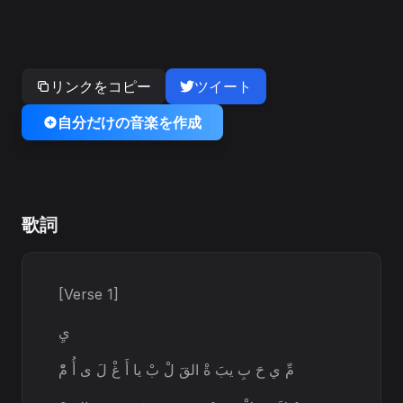
リンクをコピー
ツイート
自分だけの音楽を作成
歌詞
[Verse 1]
يِ
مِّ ي حَ بِ يبَ ةْ القَ لْ بْ يا أَ غْ لَ ى أُ مّْ