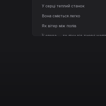
У серці теплий станок
Вона сміється легко
Як вітер між полів
Її слова — то ліки від тисячі жалі
[Prechorus]
Якщо
буря прийде
Якщо темрява впаде
Вона руку подасть
Крізь усе проведе
[Chorus]