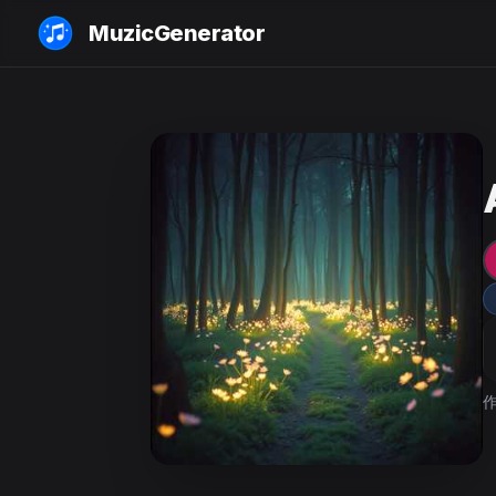
MuzicGenerator
作