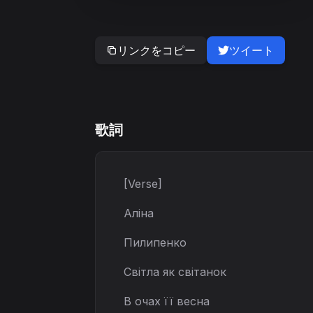
リンクをコピー
ツイート
歌詞
[Verse]
Аліна
Пилипенко
Світла як світанок
В очах її весна