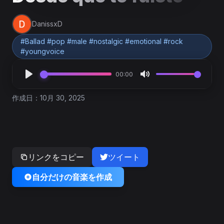
DanissxD
#Ballad #pop #male #nostalgic #emotional #rock
#youngvoice
00:00
作成日：10月 30, 2025
リンクをコピー
ツイート
自分だけの音楽を作成