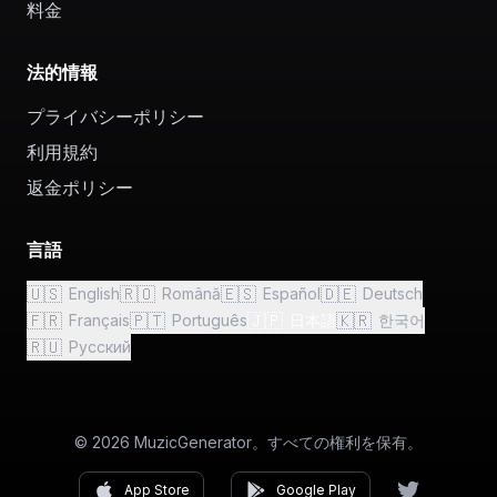
料金
法的情報
プライバシーポリシー
利用規約
返金ポリシー
言語
🇺🇸
🇷🇴
🇪🇸
🇩🇪
English
Română
Español
Deutsch
🇫🇷
🇵🇹
🇯🇵
🇰🇷
Français
Português
日本語
한국어
🇷🇺
Русский
© 2026 MuzicGenerator。すべての権利を保有。
App Store
Google Play