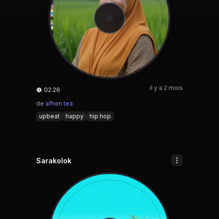
il y a 2 mois
02:26
de
afhen tea
upbeat
happy
hip hop
Sarakolok