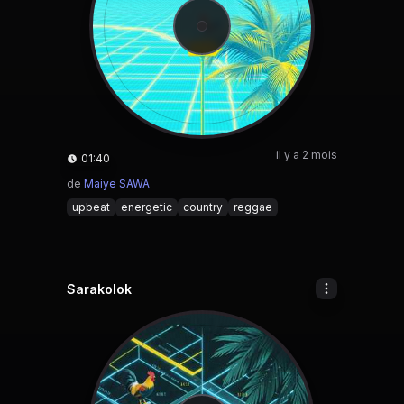
il y a 2 mois
01:40
de
Maiye SAWA
upbeat
energetic
country
reggae
Sarakolok