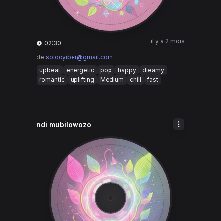
il y a 2 mois
02:30
de
solocyiber@gmail.com
upbeat
energetic
pop
happy
dreamy
romantic
uplifting
Medium
chill
fast
ndi mubilowozo