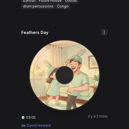
bansuri
Future House
chords
drum percussions
Congo
Feathers Day
il y a 2 mois
03:05
de
David Howard