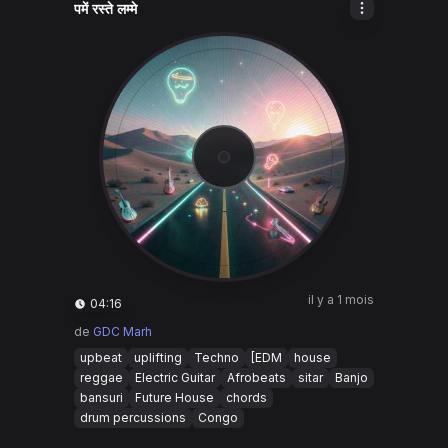
पमें रस्ते लम्मे
il y a 1 mois
04:16
de
GDC Marh
upbeat
uplifting
Techno
[EDM
house
reggae
Electric Guitar
Afrobeats
sitar
Banjo
bansuri
Future House
chords
drum percussions
Congo