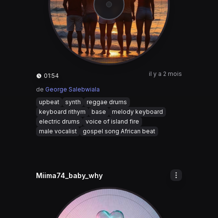
il y a 2 mois
01:54
de
George Salebwiala
upbeat
synth
reggae drums
keyboard rithym
base
melody keyboard
electric drums
voice of island fire
male vocalist
gospel song African beat
Miima74_baby_why