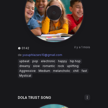
il y a 1 mois
01:42
de
yusuphlazaro10@gmail.com
upbeat
pop
electronic
happy
hip hop
dreamy
slow
romantic
rock
uplifting
Aggressive
Medium
melancholic
chill
fast
Mystical
DOLA TRUST SONG