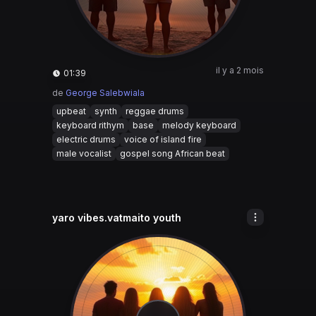
il y a 2 mois
01:39
de
George Salebwiala
upbeat
synth
reggae drums
keyboard rithym
base
melody keyboard
electric drums
voice of island fire
male vocalist
gospel song African beat
yaro vibes.vatmaito youth