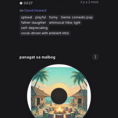
il y a 2 mois
03:27
de
David Howard
upbeat
playful
funny
Genre: comedic pop
father-daughter
whimsical Vibe: light
self-deprecating
vocal-driven with ambient intro
panagat sa malbog