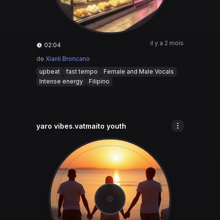
il y a 2 mois
02:04
de
Xianli Broncano
upbeat
fast tempo
Female and Male Vocals
Intense energy
Filipino
yaro vibes.vatmaito youth