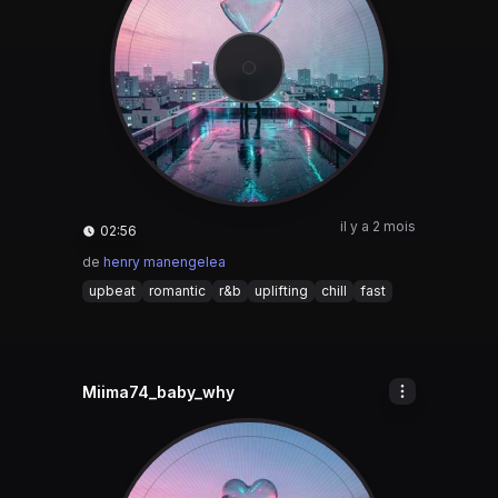
il y a 2 mois
02:56
de
henry manengelea
upbeat
romantic
r&b
uplifting
chill
fast
Miima74_baby_why