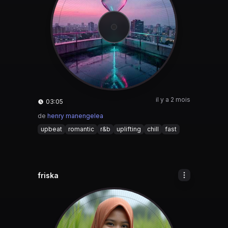
il y a 2 mois
03:05
de
henry manengelea
upbeat
romantic
r&b
uplifting
chill
fast
friska