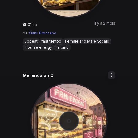
il y a 2 mois
01:55
de
Xianli Broncano
upbeat
fast tempo
Female and Male Vocals
Intense energy
Filipino
Merendalan 0