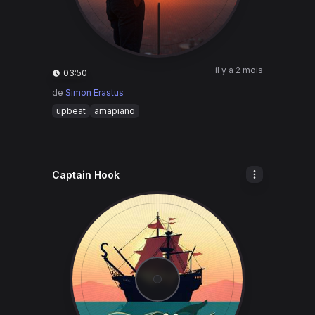
il y a 2 mois
03:50
de
Simon Erastus
upbeat
amapiano
Captain Hook