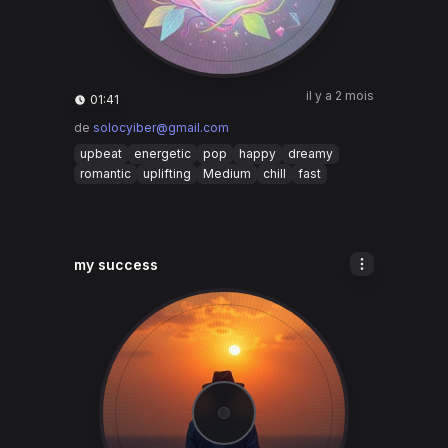
il y a 2 mois
01:41
de
solocyiber@gmail.com
upbeat
energetic
pop
happy
dreamy
romantic
uplifting
Medium
chill
fast
my success