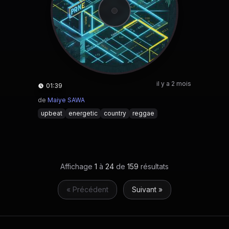
il y a 2 mois
01:39
de
Maiye SAWA
upbeat
energetic
country
reggae
Affichage
1
à
24
de
159
résultats
« Précédent
Suivant »