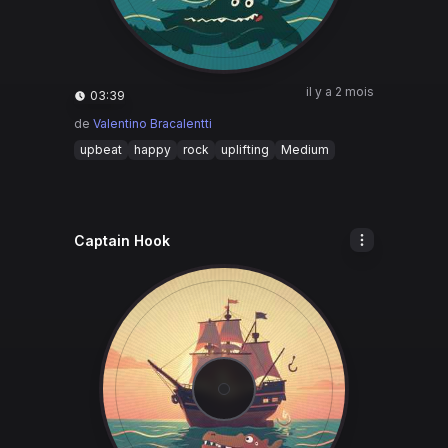
il y a 2 mois
03:39
de
Valentino Bracalentti
upbeat
happy
rock
uplifting
Medium
Captain Hook