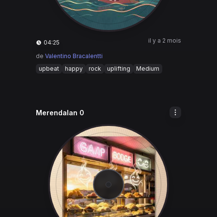
il y a 2 mois
04:25
de
Valentino Bracalentti
upbeat
happy
rock
uplifting
Medium
Merendalan 0