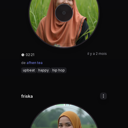
il y a 2 mois
02:21
de
afhen tea
upbeat
happy
hip hop
friska