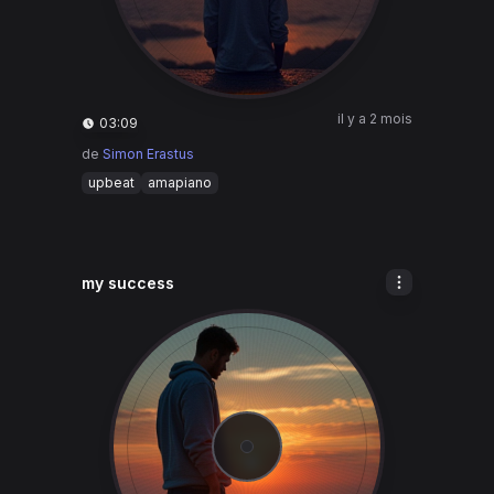
il y a 2 mois
03:09
de
Simon Erastus
upbeat
amapiano
my success