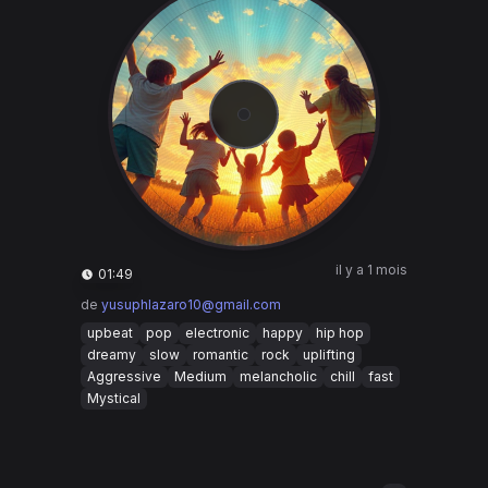
il y a 1 mois
01:49
de
yusuphlazaro10@gmail.com
upbeat
pop
electronic
happy
hip hop
dreamy
slow
romantic
rock
uplifting
Aggressive
Medium
melancholic
chill
fast
Mystical