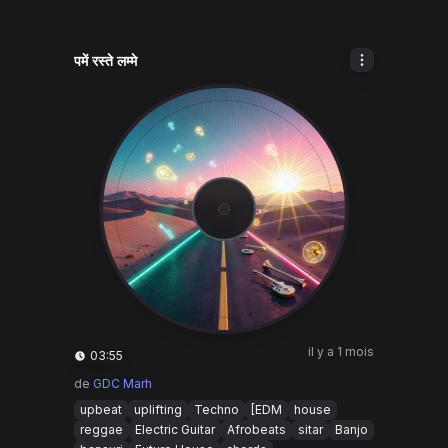
पमें रस्ते लम्मे
il y a 1 mois
03:55
de
GDC Marh
upbeat
uplifting
Techno
[EDM
house
reggae
Electric Guitar
Afrobeats
sitar
Banjo