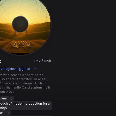
il y a 7 mois
9
liaveragshshs@gmail.com
a vine acasa Sa apere patria
 So apere te tradatori De acesti
Vin sa apere tot neamul Uniti cu
trivim dismantle Cand suntem multi
em prosti
dynamic
touch of modern production for a
 edge
urines