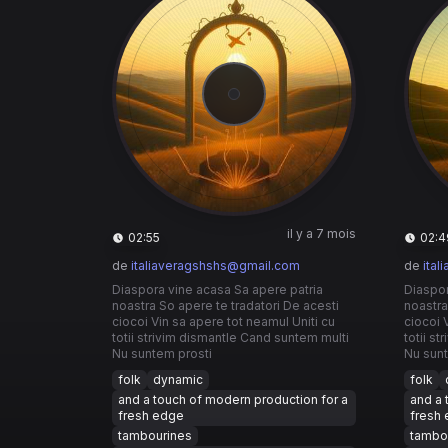
il y a 7 mois
02:55
02:4
de
italiaveragshshs@gmail.com
de
ita
Diaspora vine acasa Sa apere patria
Diaspor
noastra So apere te tradatori De acesti
noastra
ciocoi Vin sa apere tot neamul Uniti cu
ciocoi 
totii strivim dismantle Cand suntem multi
totii s
Nu suntem prosti
Nu sunt
folk
dynamic
folk
and a touch of modern production for a
and a 
fresh edge
fresh
tambourines
tambo