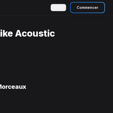
FR
Commencer
ike Acoustic
 Morceaux