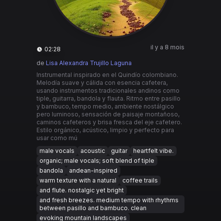
il y a 8 mois
02:28
de
Lisa Alexandra Trujillo Laguna
Instrumental inspirado en el Quindío colombiano.
Melodía suave y cálida con esencia cafetera,
usando instrumentos tradicionales andinos como
tiple, guitarra, bandola y flauta. Ritmo entre pasillo
y bambuco, tempo medio, ambiente nostálgico
pero luminoso, sensación de paisaje montañoso,
caminos cafeteros y brisa fresca del eje cafetero.
Estilo orgánico, acústico, limpio y perfecto para
usar como mú
male vocals
acoustic
guitar
heartfelt vibe.
organic; male vocals; soft blend of tiple
bandola
andean-inspired
warm texture with a natural
coffee trails
and flute. nostalgic yet bright
and fresh breezes. medium tempo with rhythms
between pasillo and bambuco. clean
evoking mountain landscapes