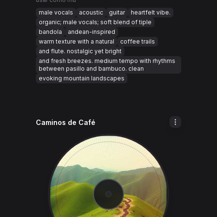
male vocals
acoustic
guitar
heartfelt vibe.
organic; male vocals; soft blend of tiple
bandola
andean-inspired
warm texture with a natural
coffee trails
and flute. nostalgic yet bright
and fresh breezes. medium tempo with rhythms
between pasillo and bambuco. clean
evoking mountain landscapes
Caminos de Café