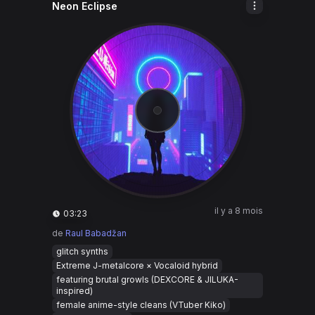
Neon Eclipse
il y a 8 mois
03:23
de
Raul Babadžan
glitch synths
Extreme J-metalcore × Vocaloid hybrid
featuring brutal growls (DEXCORE & JILUKA-
inspired)
female anime-style cleans (VTuber Kiko)