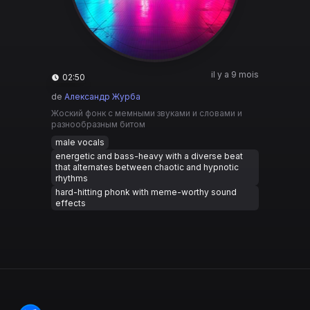
il y a 9 mois
02:50
de
Александр Журба
Жоский фонк с мемными звуками и словами и
разнообразным битом
male vocals
energetic and bass-heavy with a diverse beat
that alternates between chaotic and hypnotic
rhythms
hard-hitting phonk with meme-worthy sound
effects