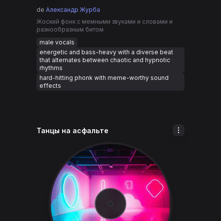
de
Александр Журба
Жоский фонк с мемными звуками и словами и
разнообразным битом
male vocals
energetic and bass-heavy with a diverse beat
that alternates between chaotic and hypnotic
rhythms
hard-hitting phonk with meme-worthy sound
effects
Танцы на асфальте