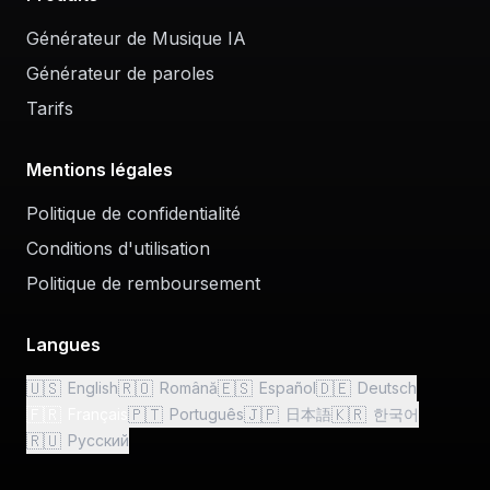
Générateur de Musique IA
Générateur de paroles
Tarifs
Mentions légales
Politique de confidentialité
Conditions d'utilisation
Politique de remboursement
Langues
🇺🇸
🇷🇴
🇪🇸
🇩🇪
English
Română
Español
Deutsch
🇫🇷
🇵🇹
🇯🇵
🇰🇷
Français
Português
日本語
한국어
🇷🇺
Русский