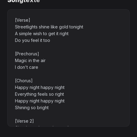
Songtexte
[Verse]
Streetlights shine like gold tonight
A simple wish to get it right
Do you feel it too
[Prechorus]
Magic in the air
I don't care
[Chorus]
Happy night happy night
Everything feels so right
Happy night happy night
Shining so bright
[Verse 2]
City sleeps but we're awake
A promise that we have to make