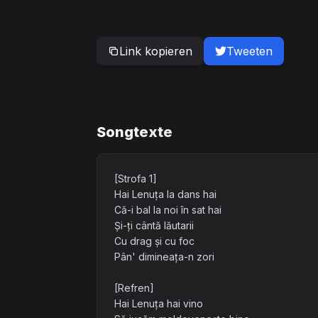
Link kopieren
Tweeten
Songtexte
[Strofa 1]
Hai Lenuța la dans hai
Că-i bal la noi în sat hai
Și-ți cântă lăutarii
Cu drag și cu foc
Pân' dimineața-n zori
[Refren]
Hai Lenuța hai vino