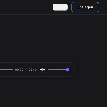
DE
Loslegen
00:00
02:43