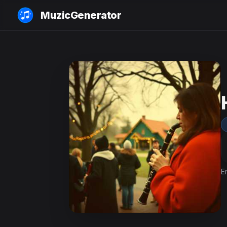
MuzicGenerator
E