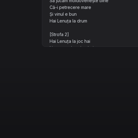
Să jucăm moldovenește bine
Că-i petrecere mare
Și vinul e bun
Hai Lenuța la drum
[Strofa 2]
Hai Lenuța la joc hai
Nu sta acolo-n loc hai
Că-i păcat de frumusețe
Și de tinerețe
Hai Lenuța mai aproape
[Refren]
Hai Lenuța hai vino
Să jucăm moldovenește bine
Că-i petrecere mare
Și vinul e bun
Hai Lenuța la drum
[Punte]
Joacă joacă joacă Lenuța