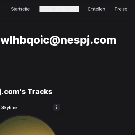
Startseite
Kostenlose Tools
Erstellen
Preise
hwlhbqoic@nespj.com
j.com
's Tracks
 Skyline