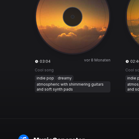
vor 8 Monaten
03:04
02:4
Cool song
Cool s
indie pop
dreamy
indie 
atmospheric with shimmering guitars
atmosp
and soft synth pads
and so