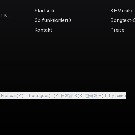
Startseite
KI-Musikg
r KI.
So funktioniert’s
Songtext-
.
Kontakt
Preise
🇵🇹
🇯🇵
🇰🇷
🇷🇺
Français
Português
日本語
한국어
Русский