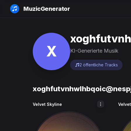
MuzicGenerator
xoghfutvn
X
KI-Generierte Musik
2 öffentliche Tracks
xoghfutvnhwlhbqoic@nesp
Velvet Skyline
Velvet