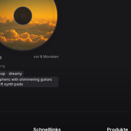
vor 8 Monaten
6
ong
pop
dreamy
heric with shimmering guitars
ft synth pads
Schnelllinks
Produkte