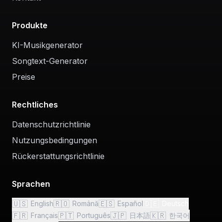
Produkte
KI-Musikgenerator
Songtext-Generator
Preise
Rechtliches
Datenschutzrichtlinie
Nutzungsbedingungen
Rückerstattungsrichtlinie
Sprachen
🇺🇸
🇷🇴
🇪🇸
🇩🇪
English
Română
Español
Deutsch
🇫🇷
🇵🇹
🇯🇵
🇰🇷
Français
Português
日本語
한국어