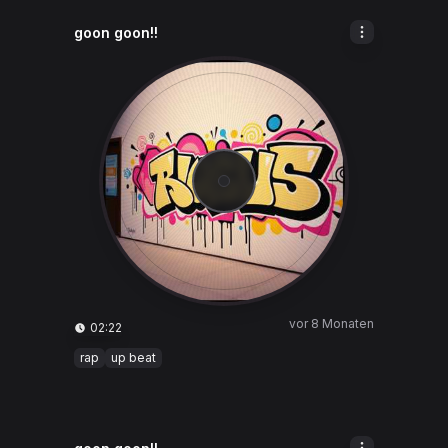
goon goon!!
vor 8 Monaten
02:22
rap
up beat