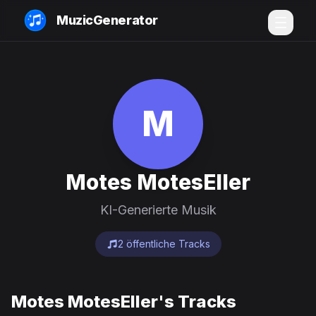
MuzicGenerator
M
Motes MotesEller
KI-Generierte Musik
2 öffentliche Tracks
Motes MotesEller's Tracks