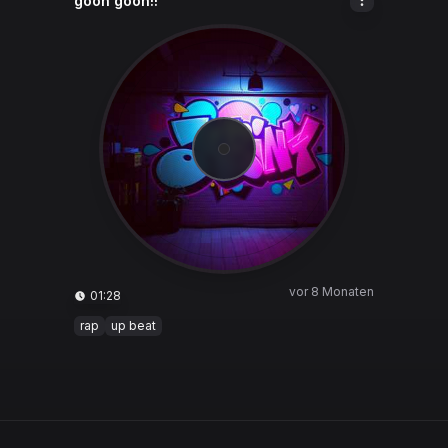
goon goon!!
vor 8 Monaten
01:28
rap
up beat