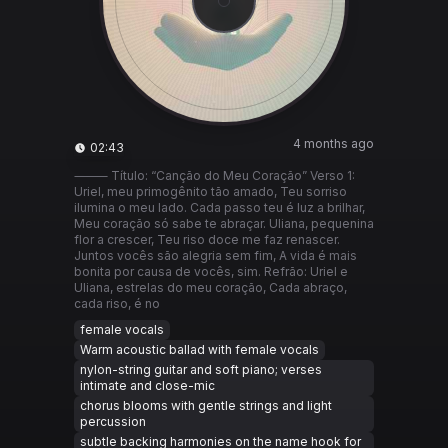
4 months ago
02:43
⸻ Título: “Canção do Meu Coração” Verso 1:
Uriel, meu primogênito tão amado, Teu sorriso
ilumina o meu lado. Cada passo teu é luz a brilhar,
Meu coração só sabe te abraçar. Uliana, pequenina
flor a crescer, Teu riso doce me faz renascer.
Juntos vocês são alegria sem fim, A vida é mais
bonita por causa de vocês, sim. Refrão: Uriel e
Uliana, estrelas do meu coração, Cada abraço,
cada riso, é no
female vocals
Warm acoustic ballad with female vocals
nylon-string guitar and soft piano; verses
intimate and close-mic
chorus blooms with gentle strings and light
percussion
subtle backing harmonies on the name hook for