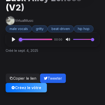
(V2)
VirtualMusic
male vocals
gritty
beat-driven
hip hop
00:00
Créé le sept. 4, 2025
Copier le lien
Tweeter
Créez le vôtre