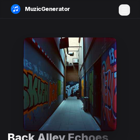
MuzicGenerator
Back Alley Echoes