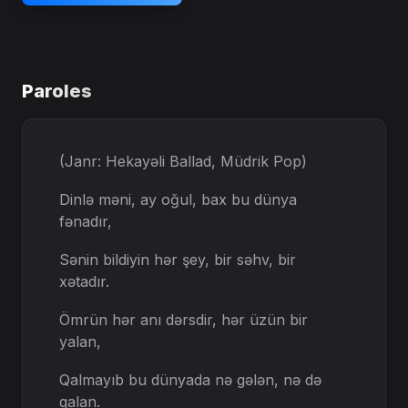
Paroles
(Janr: Hekayəli Ballad, Müdrik Pop)
Dinlə məni, ay oğul, bax bu dünya
fənadır,
Sənin bildiyin hər şey, bir səhv, bir
xətadır.
Ömrün hər anı dərsdir, hər üzün bir
yalan,
Qalmayıb bu dünyada nə gələn, nə də
qalan.