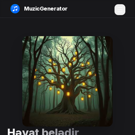
MuzicGenerator
Həyat belədir