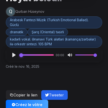
Qurban Hüseynov
Arabesk Fantezi Müzik (Turkish Emotional Ballad).
Güclü
dramatik
Şərq (Oriental) təsirli
kədərli vokal. Ənənəvi Türk alətləri (kamança/zərbələr)
ilə orkestr sintezi. 105 BPM
00:00
Créé le nov. 16, 2025
Copier le lien
Tweeter
Créez le vôtre