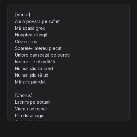
[Verse]
Am o povară pe suflet
Mă apasă greu
Noaptea-i lungă
Ceru-i stins
Soarele-i mereu plecat
Umbre dansează pe pereți
Inima mi-e răzvrătită
Nu mai știu să cred
Nu mai știu să uit
Mă simt pierdut
[Chorus]
Lacrimi pe trotuar
Viața-i un pahar
Plin de amăgiri
Gol de fericiri
Lacrimi pe trotuar
Stelele dispar