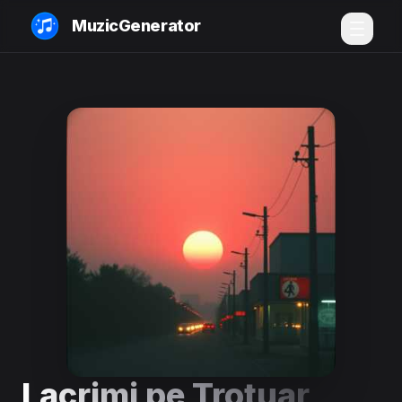
MuzicGenerator
Lacrimi pe Trotuar