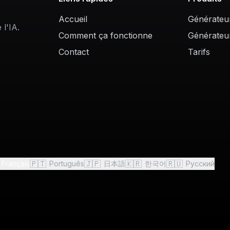
Accueil
Générateu
l'IA.
Comment ça fonctionne
Générateu
Contact
Tarifs
🇵🇹
🇯🇵
🇰🇷
🇷🇺
Français
Português
日本語
한국어
Русский