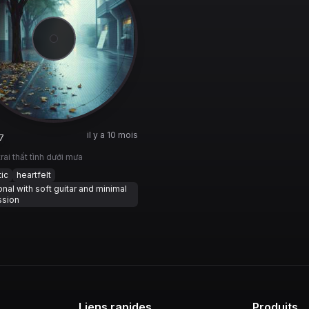
il y a 10 mois
7
rai thất tình dưới mưa
ic
heartfelt
nal with soft guitar and minimal
ssion
Liens rapides
Produits