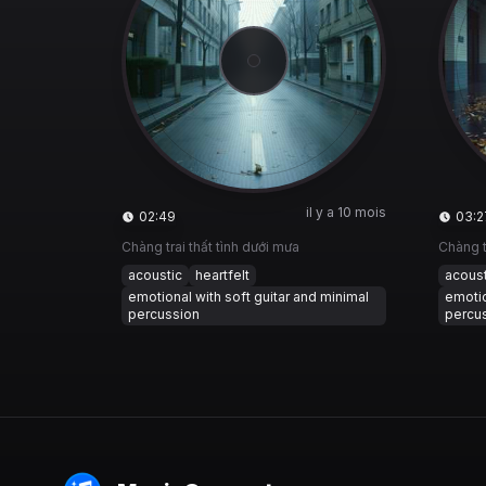
il y a 10 mois
02:49
03:2
Chàng trai thất tình dưới mưa
Chàng t
acoustic
heartfelt
acoust
emotional with soft guitar and minimal
emotio
percussion
percu