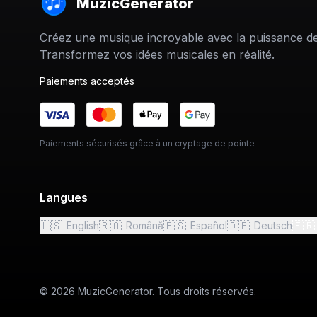
MuzicGenerator
Créez une musique incroyable avec la puissance de 
Transformez vos idées musicales en réalité.
Paiements acceptés
Paiements sécurisés grâce à un cryptage de pointe
Langues
🇺🇸
🇷🇴
🇪🇸
🇩🇪
🇫🇷
English
Română
Español
Deutsch
© 2026 MuzicGenerator. Tous droits réservés.