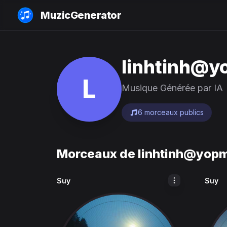
MuzicGenerator
linhtinh@y
L
Musique Générée par IA
6 morceaux publics
Morceaux de
linhtinh@yopm
Suy
Suy