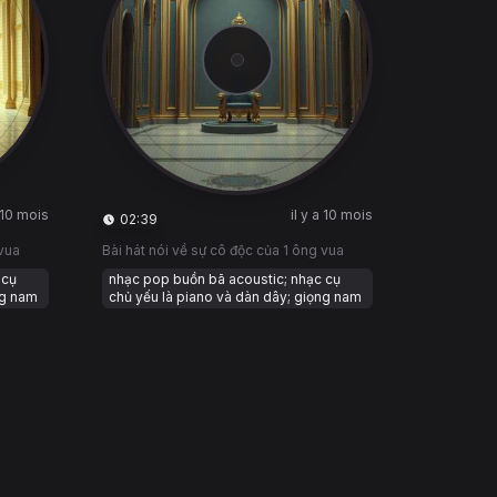
a 10 mois
il y a 10 mois
02:39
 vua
Bài hát nói về sự cô độc của 1 ông vua
 cụ
nhạc pop buồn bã acoustic; nhạc cụ
ng nam
chủ yếu là piano và dàn dây; giọng nam