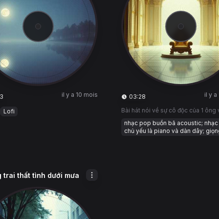
il y a 10 mois
il y 
3
03:28
Bài hát nói về sự cô độc của 1 ông
Lofi
nhạc pop buồn bã acoustic; nhạc
chủ yếu là piano và dàn dây; giọ
trai thất tình dưới mưa