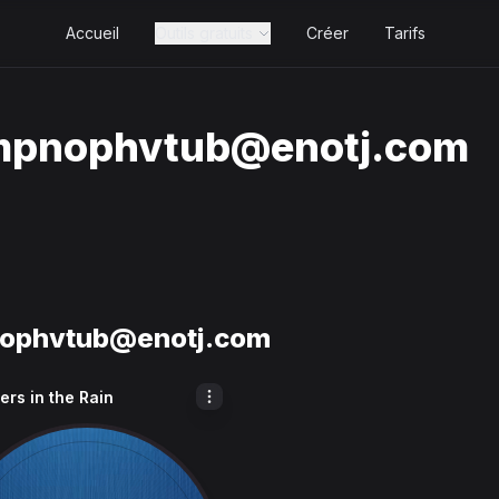
Accueil
Outils gratuits
Créer
Tarifs
pnophvtub@enotj.com
ophvtub@enotj.com
rs in the Rain