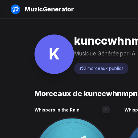
MuzicGenerator
kunccwhnm
K
Musique Générée par IA
2 morceaux publics
Morceaux de
kunccwhnmpn
Whispers in the Rain
Whispe