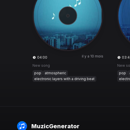
il y a 10 mois
04:00
03:4
New song
New s
pop
atmospheric
pop
electronic layers with a driving beat
electr
MuzicGenerator