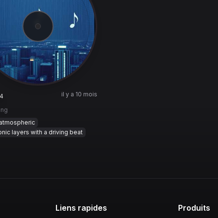
il y a 10 mois
4
ong
atmospheric
onic layers with a driving beat
Liens rapides
Produits