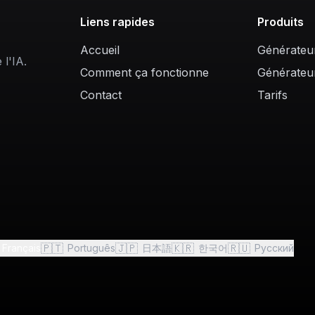
Liens rapides
Produits
Accueil
Générateu
l'IA.
Comment ça fonctionne
Générateu
Contact
Tarifs
🇵🇹
🇯🇵
🇰🇷
🇷🇺
Français
Português
日本語
한국어
Русский