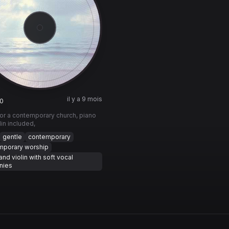
il y a 9 mois
0
or a contemporary church, piano
lin included,
gentle
contemporary
mporary worship
and violin with soft vocal
nies