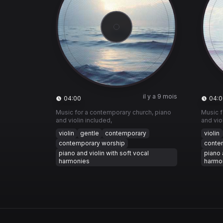
il y a 9 mois
04:00
04:0
Music for a contemporary church, piano
Music f
and violin included,
and vio
violin
gentle
contemporary
violin
contemporary worship
conte
piano and violin with soft vocal
piano 
harmonies
harmo