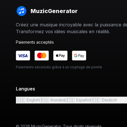
MuzicGenerator
Créez une musique incroyable avec la puissance de 
Transformez vos idées musicales en réalité.
Paiements acceptés
Paiements sécurisés grâce à un cryptage de pointe
Langues
🇺🇸
🇷🇴
🇪🇸
🇩🇪
🇫🇷
English
Română
Español
Deutsch
© 2026 MuzicGenerator. Tous droits réservés.