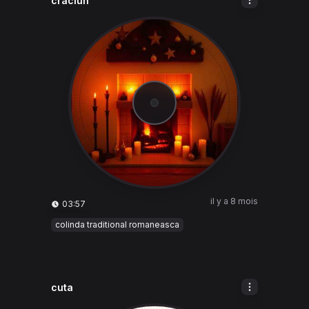
craciun
il y a 8 mois
03:57
colinda traditional romaneasca
cuta