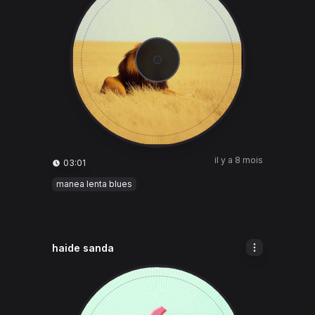
il y a 8 mois
03:01
manea lenta blues
haide sanda