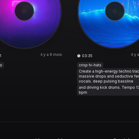
il y a 9 mois
il y
1
03:35
o
crisp hi-hats
Create a high-energy techno trac
massive drops and seductive f
vocals. deep pulsing bassline
and driving kick drums. Tempo 1
bpm