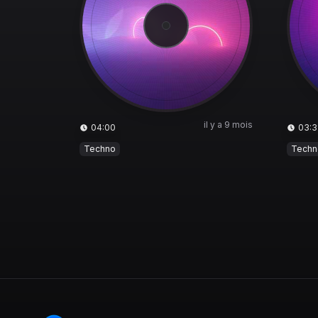
il y a 9 mois
04:00
03:3
Techno
Techn