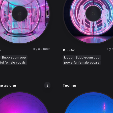
il y a 2 mois
il y
5
02:52
Bubblegum pop
k pop
Bubblegum pop
ful female vocals
powerful female vocals
he as one
Techno