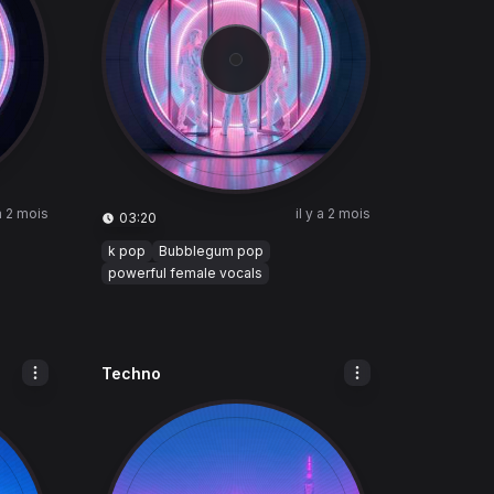
 a 2 mois
il y a 2 mois
03:20
k pop
Bubblegum pop
powerful female vocals
Techno