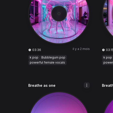
il y a 2 mois
03:36
03:1
k pop
Bubblegum pop
k pop
powerful female vocals
power
Breathe as one
Breat