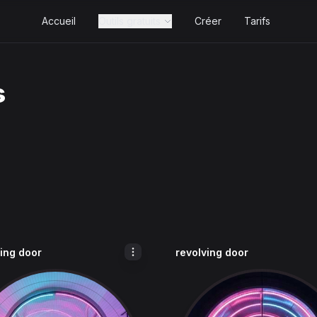
Accueil
Outils gratuits
Créer
Tarifs
s
ving door
revolving door