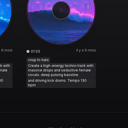
 a 9 mois
il y a 9 mois
01:33
crisp hi-hats
k with
Create a high-energy techno track with
emale
massive drops and seductive female
vocals. deep pulsing bassline
30
and driving kick drums. Tempo 130
bpm