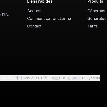
Liens rapides
Produits
Accueil
Générateu
l'IA.
Comment ça fonctionne
Générateu
Contact
Tarifs
🇵🇹
🇯🇵
🇰🇷
🇷🇺
Français
Português
日本語
한국어
Русский