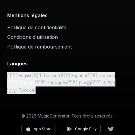
Mentions légales
Politique de confidentialité
Conditions d'utilisation
Politique de remboursement
Langues
🇺🇸
🇷🇴
🇪🇸
🇩🇪
English
Română
Español
Deutsch
🇫🇷
🇵🇹
🇯🇵
🇰🇷
Français
Português
日本語
한국어
🇷🇺
Русский
© 2026 MuzicGenerator. Tous droits réservés.
App Store
Google Play