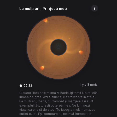
La mulți ani, Prințesa mea
il y a 8 mois
02:32
Claudiu Hacker și mama Mihaela, Îți trimit iubire, cât
lumea de grea. Azi e ziua ta, e sărbătoare-n stele,
La mulți ani, Ioana, cu zâmbet și mărgele! Eu sunt
exemplul tău, tu ești puterea mea, Ne luminezi
viața, ca o rază de stea. Te iubește mult mama, cu
suflet curat, Ești comoara ei, cel mai frumos dar