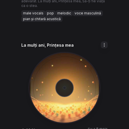
adevărat. La mulți ani, Prințesa mea, Să-ți fie viața
ca o stea.
male vocals
pop
melodic
voce masculină
pian și chitară acustică
La mulți ani, Prințesa mea
il y a 8 mois