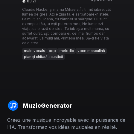
03:21
Claudiu Hacker și mama Mihaela, Îți trimit iubire, cât
lumea de grea. Azi e ziua ta, e sărbătoare-n stele,
La mulți ani, Ioana, cu zâmbet și mărgele! Eu sunt
exemplul tău, tu ești puterea mea, Ne luminezi
viața, ca o rază de stea. Te iubește mult mama, cu
suflet curat, Ești comoara ei, cel mai frumos dar
adevărat. La mulți ani, Prințesa mea, Să-ți fie viața
ca o stea.
male vocals
pop
melodic
voce masculină
pian și chitară acustică
MuzicGenerator
Créez une musique incroyable avec la puissance de
l'IA. Transformez vos idées musicales en réalité.